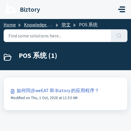
Skip to main content
Biztory
Home
Knowledge base
华文
POS 系统
POS 系统 (1)
如何同步weEAT 和 Biztory 的应用程序？
Modified on Thu, 1 Oct, 2020 at 11:53 AM