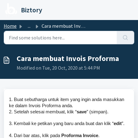
Skip to main content
Biztory
Home
...
Cara membuat Invois Proforma
Cara membuat Invois Proforma
Modified on Tue, 20 Oct, 2020 at 5:44 PM
1. Buat sebutharga untuk item yang ingin anda masukkan
ke dalam Invois Proforma anda.
2. Setelah selesai membuat, klik “
save
” (simpan).
3. Kembali ke petikan yang baru anda buat dan klik “
edit
”.
4. Dari bar atas, klik pada
Proforma Invoice
.