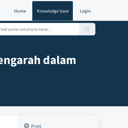
Home
Knowledge base
Login
engarah dalam
Print