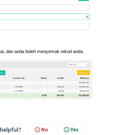
nai, dan anda boleh menyemak rekod anda.
 helpful?
No
Yes